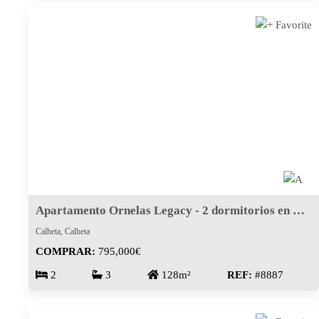
Apartamento Ornelas Legacy - 2 dormitorios en Calheta
Calheta, Calheta
COMPRAR:
795,000€
2
3
128m²
REF:
#8887