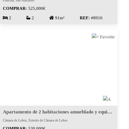
Funchal, São Martinho
COMPRAR:
525,000€
2
2
91m²
REF:
#8916
Apartamento de 2 habitaciones amueblado y equipado
Câmara de Lobos, Estreito de Câmara de Lobos
COMPRAR:
530,000€