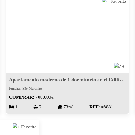
Apartamento moderno de 1 dormitorio en el Edificio Emperor | Piornais
Funchal, São Martinho
COMPRAR:
700,000€
1
2
73m²
REF:
#8881