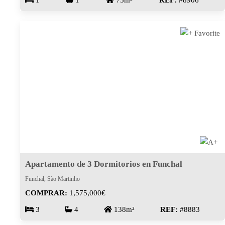
1
1
75m²
REF:
#8906
Apartamento de 3 Dormitorios en Funchal
Funchal, São Martinho
COMPRAR:
1,575,000€
3
4
138m²
REF:
#8883