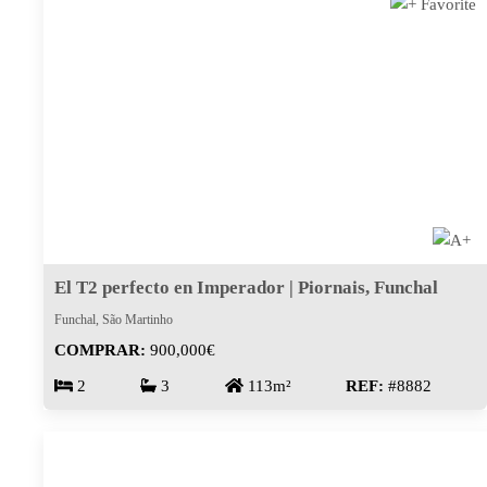
El T2 perfecto en Imperador | Piornais, Funchal
Funchal, São Martinho
COMPRAR:
900,000€
2
3
113m²
REF:
#8882