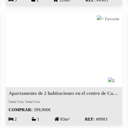
3
2
128m²
REF:
#8905
Apartamento de 2 habitaciones en el centro de Caniço – listo para mudarse
Santa Cruz, Santa Cruz
COMPRAR:
399,900€
2
1
83m²
REF:
#8903