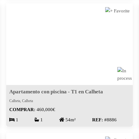
Apartamento con piscina - T1 en Calheta
Calheta, Calheta
COMPRAR:
460,000€
1
1
54m²
REF:
#8886