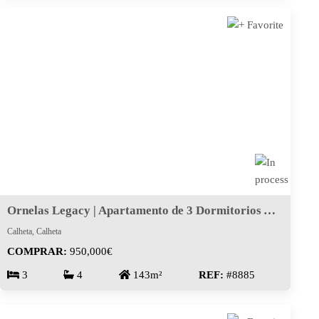
Ornelas Legacy | Apartamento de 3 Dormitorios Amueblado en Calheta
Calheta, Calheta
COMPRAR:
950,000€
3
4
143m²
REF:
#8885