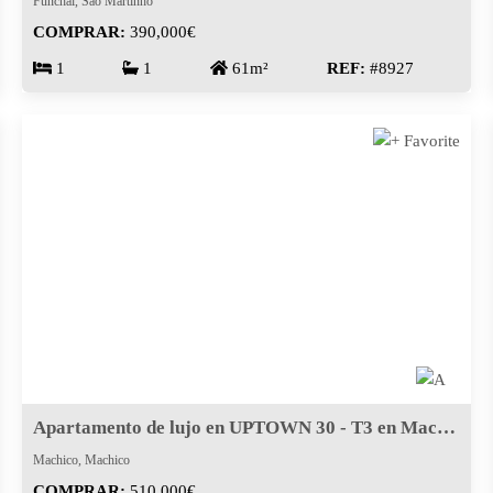
Funchal, São Martinho
COMPRAR:
390,000€
1
1
61m²
REF:
#8927
Apartamento de lujo en UPTOWN 30 - T3 en Machico
Machico, Machico
COMPRAR:
510,000€