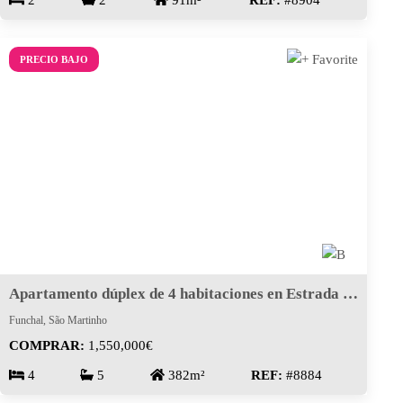
2
2
91m²
REF:
#8904
PRECIO BAJO
Apartamento dúplex de 4 habitaciones en Estrada Monumental
Funchal, São Martinho
COMPRAR:
1,550,000€
4
5
382m²
REF:
#8884