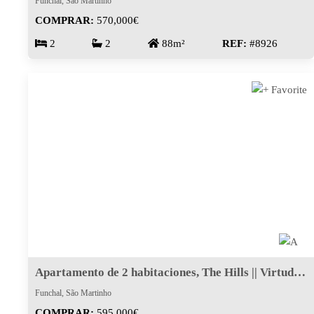
Funchal, São Martinho
COMPRAR:
570,000€
2
2
88m²
REF:
#8926
Apartamento de 2 habitaciones, The Hills || Virtudes, Funchal
Funchal, São Martinho
COMPRAR:
595,000€