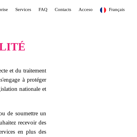
prise
Services
FAQ
Contacts
Acceso
Français
LITÉ
ecte et du traitement
 s'engage à protéger
slation nationale et
r ou de soumettre un
haitez recevoir des
ervices en plus des