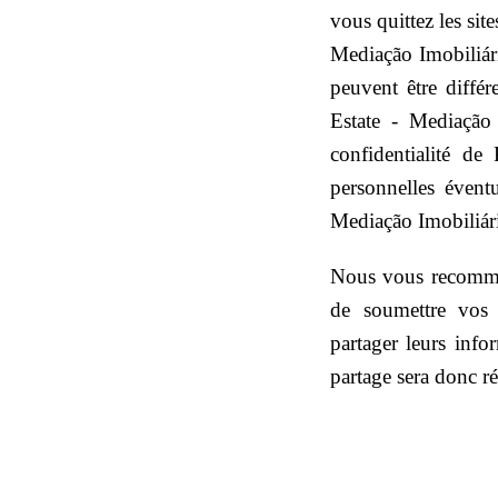
vous quittez les si
Mediação Imobiliári
peuvent être diffé
Estate - Mediação 
confidentialité d
personnelles éventu
Mediação Imobiliár
Nous vous recommand
de soumettre vos i
partager leurs inf
partage sera donc rég